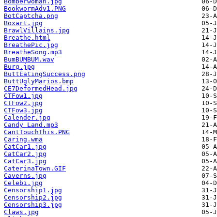
Bomberwoman.jpg
BookwormAdv1.PNG
BotCaptcha.png
Boxart.jpg
BrawlVillains.jpg
Breathe.html
BreathePic.jpg
BreatheSong.mp3
BumBUMBUM.wav
Burg.jpg
ButtEatingSuccess.png
ButtUglyMarios.bmp
CE7DeformedHead.jpg
CTFow1.jpg
CTFow2.jpg
CTFow3.jpg
Calender.jpg
Candy Land.mp3
CantTouchThis.PNG
Caring.wma
CatCar1.jpg
CatCar2.jpg
CatCar3.jpg
CaterinaTown.GIF
Caverns.jpg
Celebi.jpg
Censorship1.jpg
Censorship2.jpg
Censorship3.jpg
Claws.jpg