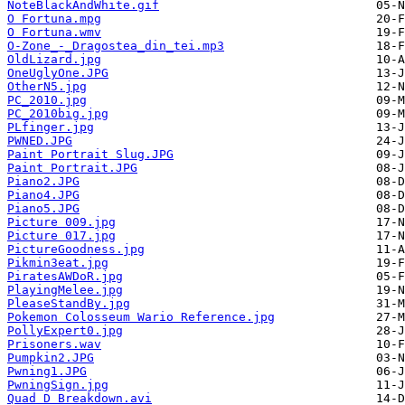
NoteBlackAndWhite.gif
O Fortuna.mpg
O Fortuna.wmv
O-Zone_-_Dragostea_din_tei.mp3
OldLizard.jpg
OneUglyOne.JPG
OtherN5.jpg
PC_2010.jpg
PC_2010big.jpg
PLfinger.jpg
PWNED.JPG
Paint Portrait Slug.JPG
Paint Portrait.JPG
Piano2.JPG
Piano4.JPG
Piano5.JPG
Picture 009.jpg
Picture 017.jpg
PictureGoodness.jpg
Pikmin3eat.jpg
PiratesAWDoR.jpg
PlayingMelee.jpg
PleaseStandBy.jpg
Pokemon Colosseum Wario Reference.jpg
PollyExpert0.jpg
Prisoners.wav
Pumpkin2.JPG
Pwning1.JPG
PwningSign.jpg
Quad D Breakdown.avi