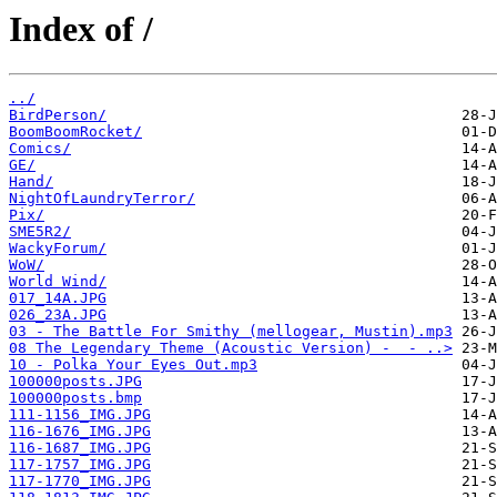
Index of /
../
BirdPerson/
BoomBoomRocket/
Comics/
GE/
Hand/
NightOfLaundryTerror/
Pix/
SME5R2/
WackyForum/
WoW/
World Wind/
017_14A.JPG
026_23A.JPG
03 - The Battle For Smithy (mellogear, Mustin).mp3
08 The Legendary Theme (Acoustic Version) -  - ..>
10 - Polka Your Eyes Out.mp3
100000posts.JPG
100000posts.bmp
111-1156_IMG.JPG
116-1676_IMG.JPG
116-1687_IMG.JPG
117-1757_IMG.JPG
117-1770_IMG.JPG