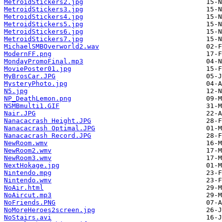
MetroidStickers2.jpg
MetroidStickers3.jpg
MetroidStickers4.jpg
MetroidStickers5.jpg
MetroidStickers6.jpg
MetroidStickers7.jpg
MichaelSMBOverworld2.wav
ModernFF.png
MondayPromoFinal.mp3
MoviePoster01.jpg
MyBrosCar.JPG
MysteryPhoto.jpg
N5.jpg
NP_DeathLemon.png
NSMBmulti1.GIF
Nair.JPG
Nanacacrash Height.JPG
Nanacacrash Optimal.JPG
Nanacacrash Record.JPG
NewRoom.wmv
NewRoom2.wmv
NewRoom3.wmv
NextHokage.jpg
Nintendo.mpg
Nintendo.wmv
NoAir.html
NoAircut.mp3
NoFriends.PNG
NoMoreHeroes2screen.jpg
NoStairs.avi