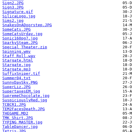
Sign2.JPG
Sign3.JPG
Signature.gif
SilicaLogo.jpg
Sims2.jpg
SnakesOnADoorstep.JPG
SomeCats.JPG
SomeCatsUrday.jpg
Sonic160pg7.jpg
SparkySteam.JPG
Special Theater.zip
Spinning.wmv
Staff Roll.wav
Stargate.html
Stargate.jpg
Stargate.mp3
SuffixSniper.tif
Summer04.txt
SunnyDaySky.PNG
SuperLiz.JPG
SupertaxesEM.jpg
SupremeChocolate.jpg
SuspiciouslyRed.jpg
TCBCR1.JPG
TEM2FacesDeath.JPG
THEGAME.MD2
TMK Shirt.JPG
TYPING MASTER.jpg
TableDancer.jpg
Tetris.JPG