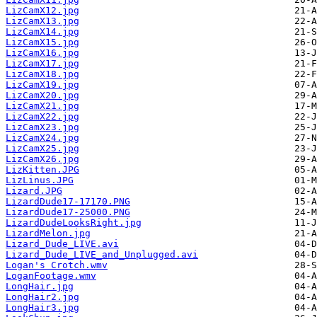
LizCamX12.jpg
LizCamX13.jpg
LizCamX14.jpg
LizCamX15.jpg
LizCamX16.jpg
LizCamX17.jpg
LizCamX18.jpg
LizCamX19.jpg
LizCamX20.jpg
LizCamX21.jpg
LizCamX22.jpg
LizCamX23.jpg
LizCamX24.jpg
LizCamX25.jpg
LizCamX26.jpg
LizKitten.JPG
LizLinus.JPG
Lizard.JPG
LizardDude17-17170.PNG
LizardDude17-25000.PNG
LizardDudeLooksRight.jpg
LizardMelon.jpg
Lizard_Dude_LIVE.avi
Lizard_Dude_LIVE_and_Unplugged.avi
Logan's Crotch.wmv
LoganFootage.wmv
LongHair.jpg
LongHair2.jpg
LongHair3.jpg