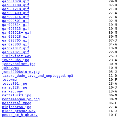
gar081029.gif
gar081109.gif
gar081218.gif
gar090409.gif
gar090414.gif
gar090501.gif
gar090514.gif
gar090515.gif
gar090528+.gif
gar090528.gif
gar090705.gif
gar090803.gif
gar091012.gif
gar091021.gif
i'mlovinit.wav
ipwnn00bs.jpg
jenovahelmet.jpg
joke.wma
june42006storm.jpg
lizard_dude_live_and_unplugged.mp3
lol.wma
lolcat01.jpg
mario128.jpg
markio.wav
mattstuck3.jpg
montemanman1yp.png
nescereal.mpeg
ninjaaaron.jpg
piano_promo2.wav
pnuts_sc_high.mov