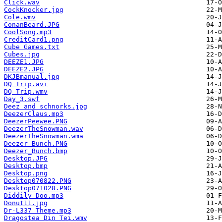
Click.wav
CockKnocker.jpg
Cole.wmv
ConanBeard.JPG
CoolSong.mp3
CreditCard1.png
Cube Games.txt
Cubes.jpg
DEEZE1.JPG
DEEZE2.JPG
DKJBmanual.jpg
DQ Trip.avi
DQ Trip.wmv
Day_3.swf
Deez and schnorks.jpg
DeezerClaus.mp3
DeezerPeewee.PNG
DeezerTheSnowman.wav
DeezerTheSnowman.wma
Deezer_Bunch.PNG
Deezer_Bunch.bmp
Desktop.JPG
Desktop.bmp
Desktop.png
Desktop070822.PNG
Desktop071028.PNG
Diddily Doo.mp3
Donut11.jpg
Dr-L337 Theme.mp3
Dragostea Din Tei.wmv