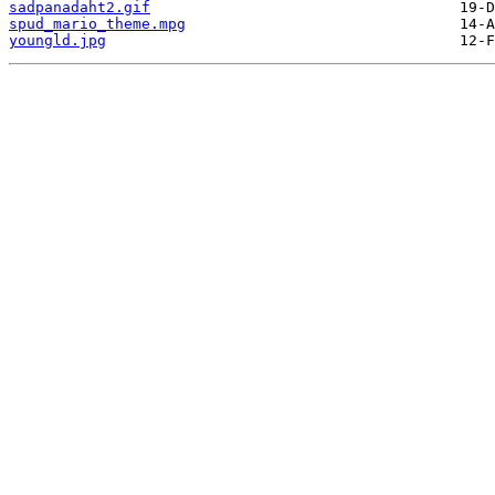
sadpanadaht2.gif
spud_mario_theme.mpg
youngld.jpg