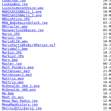
LookChup.jpg
LookeeBoo.jpg
LuigiSimpsonVoice.wav
MARISASIGNAL11_1.png
MARISASIGNAL11_2.png
MBSighting.JPG
MKW_BabyDaisyUnlock.jpg
MRtrailer.wmv
ManagerSig20bacon.jpg
Mario.JPG
Mario2.jpg
MarioKLIK.wmv
MarioParty8byBirdPerson.gif
MarioWall.bmp
Markio.JPG
Markio2.JPG
Marx.bmp
Master.jpg
Matt Ponders.mpg
MattAnswer.mp3
MattAnswer2.mp3
Mattrix.mpg
Mattrix.wmv
McDonalds 360 2.png
McDonalds 360.png
Me.bmp
Meet Us.avi
Mega Man Radio.jpg
MegaManHistory.jpg
MetroidStickers1.jpg