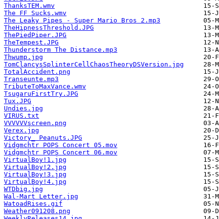
ThanksTEM.wmv
The FF Sucks.wmv
The Leaky Pipes - Super Mario Bros 2.mp3
TheHipnessThreshold.JPG
ThePiedPiper.JPG
TheTempest.JPG
Thunderstorm The Distance.mp3
Thwump.jpg
TomClancysSplinterCellChaosTheoryDSVersion.jpg
TotalAccident.png
Transeunte.mp3
TributeToMaxVance.wmv
TsugaruFirstTry.JPG
Tux.JPG
Undies.jpg
VIRUS.txt
VVVVVVscreen.png
Verex.jpg
Victory_ Peanuts.JPG
Vidgmchtr POPS Concert 05.mov
Vidgmchtr POPS Concert 06.mov
VirtualBoy!1.jpg
VirtualBoy!2.jpg
VirtualBoy!3.jpg
VirtualBoy!4.jpg
WTDbig.jpg
Wal-Mart Letter.jpg
WatoadRises.gif
Weather091208.png
WeeklyReleases14.jpg