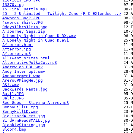
118-1813_IMG.JPG
13370.jpg
15 Final Battle.mp3
25 - 2 Unlimited - Twilight Zone (R-C EXtended ..>
4swords Back.JPG
4swords Shirt.JPG
9days11hrs11min.png
A Journey Saga.zip
A Lonely Night in Quad D DX.wmv
A Lonely Night in Quad D.avi
AYterror.html
AYterror.jpg
AYterror.mp3
AllIWantForXmas.html
AlternativePolkaCut.mp3
Andrew on BBL.wmv
Andy Interrupt.wmv
Announcement.wma
AreYouPMingMe.jpg
B&!.wmv
Backwards Pants.jpg
Ball1.JPG
Ball2.JPG
Bee Gees - Staying Alive.mp3
BennyHillLD.mpg
BennyHillLD.wmv
BigLizardAlert.jpg
BirdArmHeadSMALL.jpg
BlanklyStaring.jpg
Bloom4.bmp