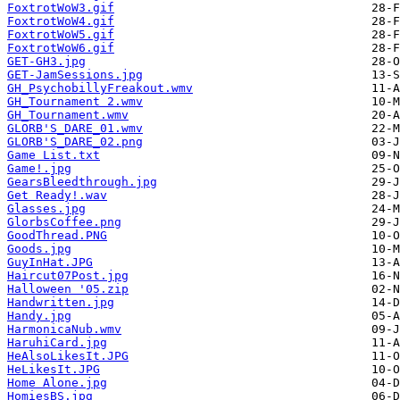
FoxtrotWoW3.gif
FoxtrotWoW4.gif
FoxtrotWoW5.gif
FoxtrotWoW6.gif
GET-GH3.jpg
GET-JamSessions.jpg
GH_PsychobillyFreakout.wmv
GH_Tournament 2.wmv
GH_Tournament.wmv
GLORB'S_DARE_01.wmv
GLORB'S_DARE_02.png
Game List.txt
Game!.jpg
GearsBleedthrough.jpg
Get Ready!.wav
Glasses.jpg
GlorbsCoffee.png
GoodThread.PNG
Goods.jpg
GuyInHat.JPG
Haircut07Post.jpg
Halloween '05.zip
Handwritten.jpg
Handy.jpg
HarmonicaNub.wmv
HaruhiCard.jpg
HeAlsoLikesIt.JPG
HeLikesIt.JPG
Home Alone.jpg
HomiesBS.jpg