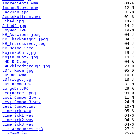
Ingredients.wma
InsaneSteve.wav
Jackson.jpg
JesseHuffman.avi
Jihad.jpg
Jihad2.jpg
JoyMod.JPG
KB_Asswipes.jpeg
KB_ChicksDigMe.jpeg
KB_Impressive.jpeg
KB_MeToo.jpeg
KojinkaCat.jpg
KojinkaCat2.jpg
L4D DLC.png
L4D2bleedthrough.jpg
LD's Room.jpg
LD9000.wma
LDfridge.jpg
LDs Room.JPG
LargeDr.JPG
LeetReceet.png
Levi Combo 2.wmv
Levi Combo 3.wmv
Levi Combo.wmv
Limerick.wav
Limerick1.wav
Limerick2.wav
Limerick3.wav
Liz Announces.mp3
LizCam0.jpg