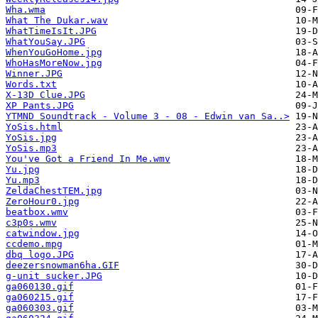
Wha.wma
What The Dukar.wav
WhatTimeIsIt.JPG
WhatYouSay.JPG
WhenYouGoHome.jpg
WhoHasMoreNow.jpg
Winner.JPG
Words.txt
X-13D Clue.JPG
XP Pants.JPG
YTMND Soundtrack - Volume 3 - 08 - Edwin van Sa..>
YoSis.html
YoSis.jpg
YoSis.mp3
You've Got a Friend In Me.wmv
Yu.jpg
Yu.mp3
ZeldaChestTEM.jpg
ZeroHour0.jpg
beatbox.wmv
c3p0s.wmv
catwindow.jpg
ccdemo.mpg
dbq logo.JPG
deezersnowman6ha.GIF
g-unit sucker.JPG
ga060130.gif
ga060215.gif
ga060303.gif