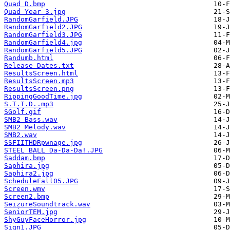
Quad D.bmp
Quad Year 3.jpg
RandomGarfield.JPG
RandomGarfield2.JPG
RandomGarfield3.JPG
RandomGarfield4.jpg
RandomGarfield5.JPG
Randumb.html
Release Dates.txt
ResultsScreen.html
ResultsScreen.mp3
ResultsScreen.png
RippingGoodTime.jpg
S.T.I.D..mp3
SGolf.gif
SMB2 Bass.wav
SMB2 Melody.wav
SMB2.wav
SSFIITHDRpwnage.jpg
STEEL BALL Da-Da-Da!.JPG
Saddam.bmp
Saphira.jpg
Saphira2.jpg
ScheduleFall05.JPG
Screen.wmv
Screen2.bmp
SeizureSoundtrack.wav
SeniorTEM.jpg
ShyGuyFaceHorror.jpg
Sign1.JPG