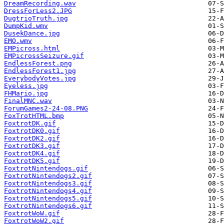
DreamRecording.wav
DressForLess2.JPG
DugtrioTruth.jpg
DumpKid.wmv
DusekDance.jpg
EMO.wmv
EMPicross.html
EMPicrossSeizure.gif
EndlessForest.png
EndlessForest1.jpg
EverybodyVotes.jpg
Eyeless.jpg
FHMario.jpg
FinalMNC.wav
ForumGames2-24-08.PNG
FoxTrotHTML.bmp
FoxtrotDK.gif
FoxtrotDK0.gif
FoxtrotDK2.gif
FoxtrotDK3.gif
FoxtrotDK4.gif
FoxtrotDK5.gif
FoxtrotNintendogs.gif
FoxtrotNintendogs2.gif
FoxtrotNintendogs3.gif
FoxtrotNintendogs4.gif
FoxtrotNintendogs5.gif
FoxtrotNintendogs6.gif
FoxtrotWoW.gif
FoxtrotWoW2.gif